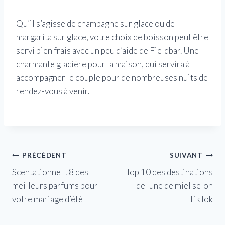
Qu’il s’agisse de champagne sur glace ou de
margarita sur glace, votre choix de boisson peut être
servi bien frais avec un peu d’aide de Fieldbar. Une
charmante glacière pour la maison, qui servira à
accompagner le couple pour de nombreuses nuits de
rendez-vous à venir.
Navigation
PRÉCÉDENT
SUIVANT
Scentationnel ! 8 des
Top 10 des destinations
de
meilleurs parfums pour
de lune de miel selon
l’article
votre mariage d’été
TikTok