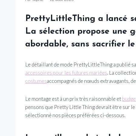
PrettyLittleThing a lancé sa
La sélection propose une g
abordable, sans sacrifier le 
Le détaillant de mode PrettyLittleThing a publié 
accessoires pour les futures mariées
. La collect
costumes
accompagnés de nœuds extravagants, de d
Le montage est à un prix très raisonnable et
budge
pensons que Pretty Little Thing devrait être sur l
sélectionné nos pièces préférées ci-dessous.