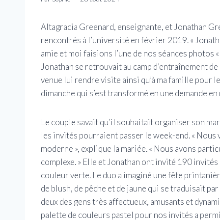
Altagracia Greenard, enseignante, et Jonathan Gr
rencontrés à l’université en février 2019. « Jonat
amie et moi faisions l’une de nos séances photos « 
Jonathan se retrouvait au camp d’entraînement de Mia
venue lui rendre visite ainsi qu’à ma famille pour le
dimanche qui s’est transformé en une demande en 
Le couple savait qu’il souhaitait organiser son ma
les invités pourraient passer le week-end. « Nous
moderne », explique la mariée. « Nous avons partic
complexe. » Elle et Jonathan ont invité 190 invités 
couleur verte. Le duo a imaginé une fête printaniè
de blush, de pêche et de jaune qui se traduisait pa
deux des gens très affectueux, amusants et dynamiq
palette de couleurs pastel pour nos invités a permis