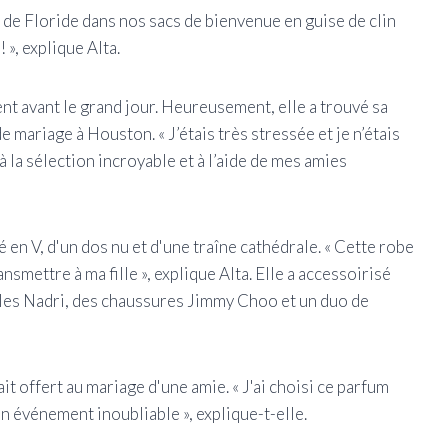
é de Floride dans nos sacs de bienvenue en guise de clin
», explique Alta.
nt avant le grand jour. Heureusement, elle a trouvé sa
mariage à Houston. « J’étais très stressée et je n’étais
à la sélection incroyable et à l’aide de mes amies
 en V, d'un dos nu et d'une traîne cathédrale. « Cette robe
ansmettre à ma fille », explique Alta. Elle a accessoirisé
illes Nadri, des chaussures Jimmy Choo et un duo de
ait offert au mariage d'une amie. « J'ai choisi ce parfum
 un événement inoubliable », explique-t-elle.