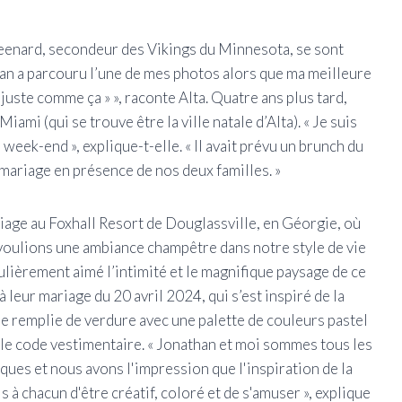
eenard, secondeur des Vikings du Minnesota, se sont
han a parcouru l’une de mes photos alors que ma meilleure
juste comme ça » », raconte Alta. Quatre ans plus tard,
mi (qui se trouve être la ville natale d’Alta). « Je suis
 week-end », explique-t-elle. « Il avait prévu un brunch du
mariage en présence de nos deux familles. »
riage au Foxhall Resort de Douglassville, en Géorgie, où
 voulions une ambiance champêtre dans notre style de vie
ulièrement aimé l’intimité et le magnifique paysage de ce
à leur mariage du 20 avril 2024, qui s’est inspiré de la
re remplie de verdure avec une palette de couleurs pastel
r le code vestimentaire.
« Jonathan et moi sommes tous les
ues et nous avons l'impression que l'inspiration de la
 à chacun d'être créatif, coloré et de s'amuser », explique