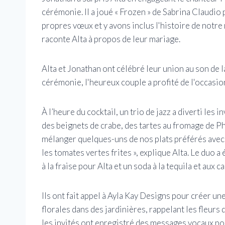
cérémonie. Il a joué « Frozen » de Sabrina Claudio 
propres vœux et y avons inclus l'histoire de notre
raconte Alta à propos de leur mariage.
Alta et Jonathan ont célébré leur union au son de 
cérémonie, l'heureux couple a profité de l'occasio
À l’heure du cocktail, un trio de jazz a diverti le
des beignets de crabe, des tartes au fromage de Ph
mélanger quelques-uns de nos plats préférés avec 
les tomates vertes frites », explique Alta. Le duo 
à la fraise pour Alta et un soda à la tequila et aux
Ils ont fait appel à Ayla Kay Designs pour créer 
florales dans des jardinières, rappelant les fleurs 
les invités ont enregistré des messages vocaux pou