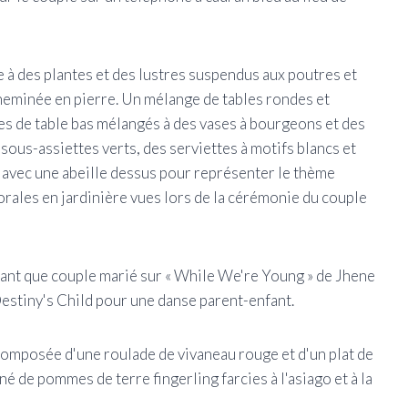
e à des plantes et des lustres suspendus aux poutres et
cheminée en pierre. Un mélange de tables rondes et
res de table bas mélangés à des vases à bourgeons et des
ous-assiettes verts, des serviettes à motifs blancs et
s avec une abeille dessus pour représenter le thème
rales en jardinière vues lors de la cérémonie du couple
 tant que couple marié sur « While We're Young » de Jhene
Destiny's Child pour une danse parent-enfant.
 composée d'une roulade de vivaneau rouge et d'un plat de
é de pommes de terre fingerling farcies à l'asiago et à la