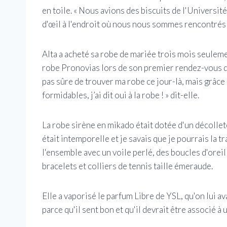
en toile. « Nous avions des biscuits de l'Universit
d'œil à l'endroit où nous nous sommes rencontrés ! 
Alta a acheté sa robe de mariée trois mois seuleme
robe Pronovias lors de son premier rendez-vous de 
pas sûre de trouver ma robe ce jour-là, mais grâce 
formidables, j’ai dit oui à la robe ! » dit-elle.
La robe sirène en mikado était dotée d'un décolleté
était intemporelle et je savais que je pourrais la tr
l'ensemble avec un voile perlé, des boucles d'ore
bracelets et colliers de tennis taille émeraude.
Elle a vaporisé le parfum Libre de YSL, qu'on lui av
parce qu'il sent bon et qu'il devrait être associé à