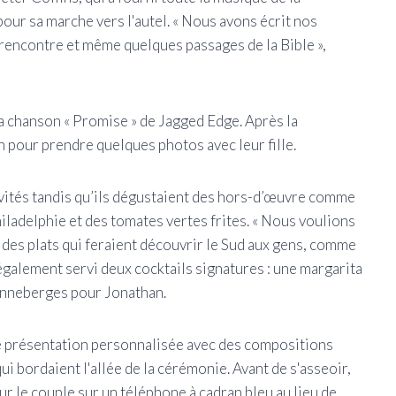
pour sa marche vers l'autel. « Nous avons écrit nos
 rencontre et même quelques passages de la Bible »,
la chanson « Promise » de Jagged Edge. Après la
n pour prendre quelques photos avec leur fille.
s invités tandis qu’ils dégustaient des hors-d’œuvre comme
iladelphie et des tomates vertes frites. « Nous voulions
des plats qui feraient découvrir le Sud aux gens, comme
a également servi deux cocktails signatures : une margarita
 canneberges pour Jonathan.
une présentation personnalisée avec des compositions
qui bordaient l'allée de la cérémonie. Avant de s'asseoir,
r le couple sur un téléphone à cadran bleu au lieu de