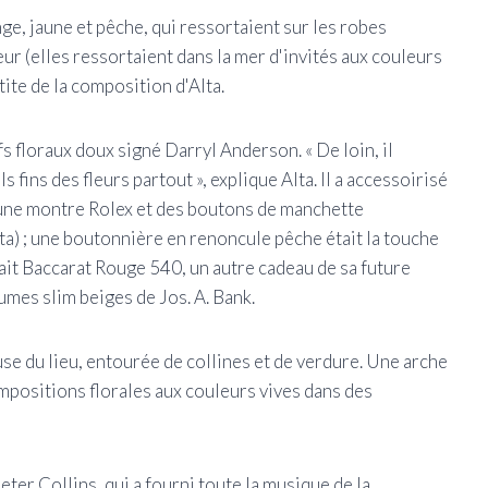
ge, jaune et pêche, qui ressortaient sur les robes
 (elles ressortaient dans la mer d'invités aux couleurs
tite de la composition d'Alta.
s floraux doux signé Darryl Anderson. « De loin, il
s fins des fleurs partout », explique Alta. Il a accessoirisé
une montre Rolex et des boutons de manchette
lta) ; une boutonnière en renoncule pêche était la touche
tait Baccarat Rouge 540, un autre cadeau de sa future
mes slim beiges de Jos. A. Bank.
se du lieu, entourée de collines et de verdure. Une arche
compositions florales aux couleurs vives dans des
ter Collins, qui a fourni toute la musique de la