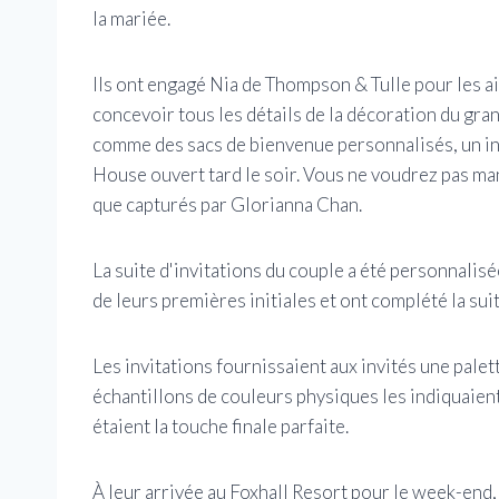
la mariée.
Ils ont engagé Nia de Thompson & Tulle pour les ai
concevoir tous les détails de la décoration du gra
comme des sacs de bienvenue personnalisés, un in
House ouvert tard le soir. Vous ne voudrez pas ma
que capturés par Glorianna Chan.
La suite d'invitations du couple a été personnali
de leurs premières initiales et ont complété la sui
Les invitations fournissaient aux invités une pal
échantillons de couleurs physiques les indiquaient
étaient la touche finale parfaite.
À leur arrivée au Foxhall Resort pour le week-end, 