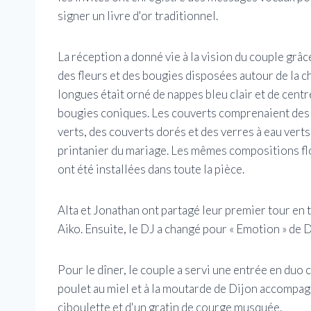
signer un livre d'or traditionnel.
La réception a donné vie à la vision du couple grâc
des fleurs et des bougies disposées autour de la 
longues était orné de nappes bleu clair et de cent
bougies coniques. Les couverts comprenaient des s
verts, des couverts dorés et des verres à eau vert
printanier du mariage. Les mêmes compositions flo
ont été installées dans toute la pièce.
Alta et Jonathan ont partagé leur premier tour en
Aiko. Ensuite, le DJ a changé pour « Emotion » de 
Pour le dîner, le couple a servi une entrée en duo
poulet au miel et à la moutarde de Dijon accompagn
ciboulette et d'un gratin de courge musquée.