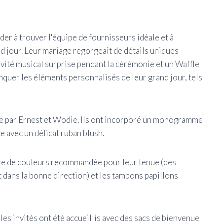
der à trouver l'équipe de fournisseurs idéale et à
nd jour. Leur mariage regorgeait de détails uniques
vité musical surprise pendant la cérémonie et un Waffle
nquer les éléments personnalisés de leur grand jour, tels
sée par Ernest et Wodie. Ils ont incorporé un monogramme
te avec un délicat ruban blush.
ette de couleurs recommandée pour leur tenue (des
 dans la bonne direction) et les tampons papillons
les invités ont été accueillis avec des sacs de bienvenue