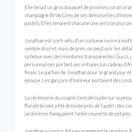
Elle tenait un gros bouquet de pivoines corail oran
champagne Birdy Grey de ses demoiselles d'honneur
pastel). Elles tenaient chacune une version plus pe
Jonathan est sorti vêtu d'un costume ivoire à motif
semble discret, mais de près, on peut voir les détail
sa tenue avec des montures transparentes Gucci, 
personnalisés portant ses initiales (un cadeau d'A
finale. Le parfum de Jonathan pour le grand jour é
épouse. Les garçons d'honneur portaient des costu
La cérémonie du couple s'est déroulée sur la pelou
florale brisée a été dressée près de l'autel ; des 
jardinières flanquaient l'allée couverte de pétales.
Jonathan a surpris Alta en engageant le chanteur Pe