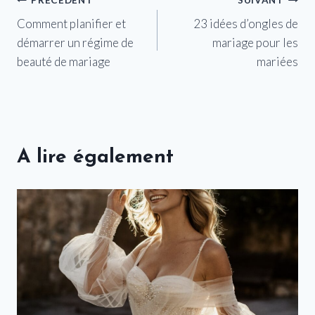
Navigation
Comment planifier et
23 idées d’ongles de
de
démarrer un régime de
mariage pour les
l’article
beauté de mariage
mariées
A lire également