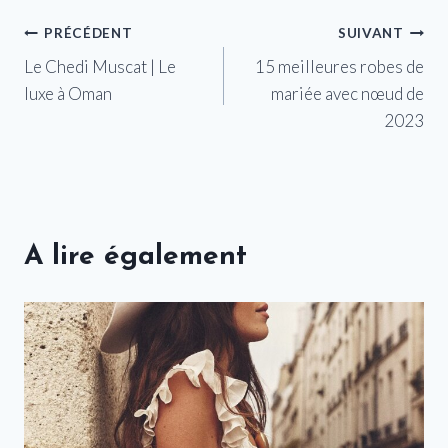
Navigation
PRÉCÉDENT
SUIVANT
Le Chedi Muscat | Le
15 meilleures robes de
de
luxe à Oman
mariée avec nœud de
l’article
2023
A lire également