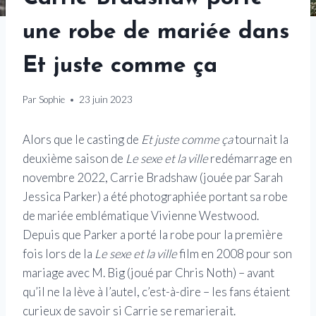
une robe de mariée dans
Et juste comme ça
Par
Sophie
23 juin 2023
Alors que le casting de
Et juste comme ça
tournait la
deuxième saison de
Le sexe et la ville
redémarrage en
novembre 2022, Carrie Bradshaw (jouée par Sarah
Jessica Parker) a été photographiée portant sa robe
de mariée emblématique Vivienne Westwood.
Depuis que Parker a porté la robe pour la première
fois lors de la
Le sexe et la ville
film en 2008 pour son
mariage avec M. Big (joué par Chris Noth) – avant
qu’il ne la lève à l’autel, c’est-à-dire – les fans étaient
curieux de savoir si Carrie se remarierait.