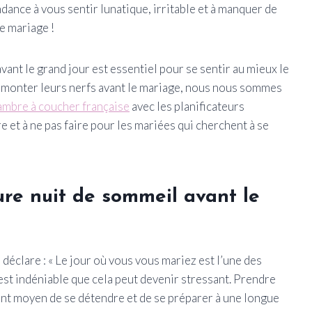
ance à vous sentir lunatique, irritable et à manquer de
re mariage !
ant le grand jour est essentiel pour se sentir au mieux le
urmonter leurs nerfs avant le mariage, nous nous sommes
mbre à coucher française
avec les planificateurs
 et à ne pas faire pour les mariées qui cherchent à se
re nuit de sommeil avant le
éclare : « Le jour où vous vous mariez est l’une des
 est indéniable que cela peut devenir stressant. Prendre
ent moyen de se détendre et de se préparer à une longue