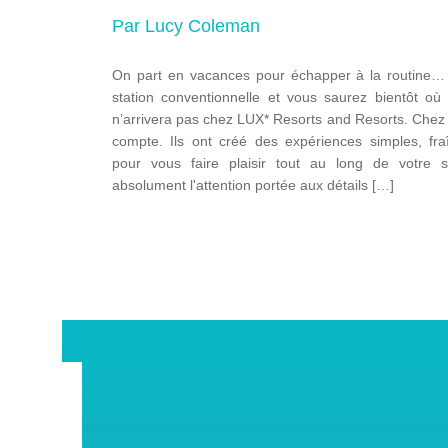
Par Lucy Coleman
On part en vacances pour échapper à la routine…
station conventionnelle et vous saurez bientôt où 
n’arrivera pas chez LUX* Resorts and Resorts. Chez
compte. Ils ont créé des expériences simples, fraî
pour vous faire plaisir tout au long de votre 
absolument l'attention portée aux détails […]