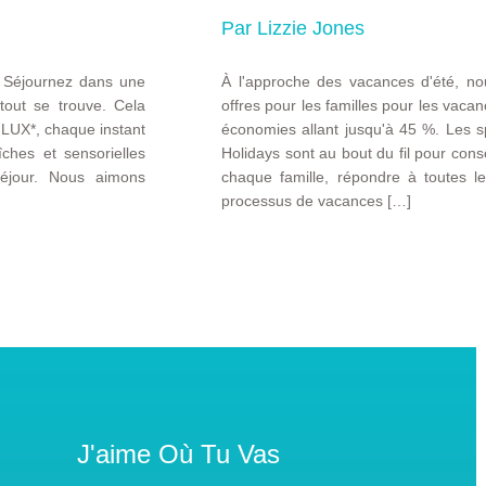
Par Lizzie Jones
 Séjournez dans une
À l'approche des vacances d'été, no
tout se trouve. Cela
offres pour les familles pour les vaca
 LUX*, chaque instant
économies allant jusqu'à 45 %. Les s
ches et sensorielles
Holidays sont au bout du fil pour conse
séjour. Nous aimons
chaque famille, répondre à toutes le
processus de vacances […]
J'aime Où Tu Vas