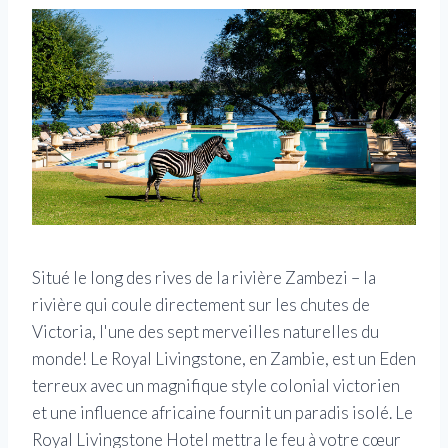
Situé le long des rives de la rivière Zambezi – la
rivière qui coule directement sur les chutes de
Victoria, l'une des sept merveilles naturelles du
monde! Le Royal Livingstone, en Zambie, est un Eden
terreux avec un magnifique style colonial victorien
et une influence africaine fournit un paradis isolé. Le
Royal Livingstone Hotel mettra le feu à votre cœur