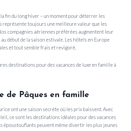
 la fin du long hiver – un moment pour déterrer les
es représente toujours une meilleure valeur que les
. Nos compagnies aériennes préférées augmentent leur
l au début de la saison estivale. Les hôtels en Europe
les et tout semble frais et revigoré.
ures destinations pour des vacances de luxe en famille à
e de Pâques en famille
rice ont une saison secrète où les prix baissent. Avec
leil, ce sont les destinations idéales pour des vacances
nts époustouflants peuvent même divertir les plus jeunes