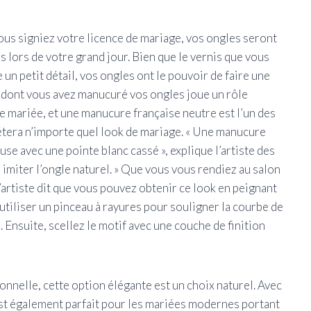
ous signiez votre licence de mariage, vos ongles seront
lors de votre grand jour. Bien que le vernis que vous
un petit détail, vos ongles ont le pouvoir de faire une
on dont vous avez manucuré vos ongles joue un rôle
e mariée, et une manucure française neutre est l’un des
létera n’importe quel look de mariage. « Une manucure
use avec une pointe blanc cassé », explique l’artiste des
imiter l’ongle naturel. » Que vous vous rendiez au salon
’artiste dit que vous pouvez obtenir ce look en peignant
utiliser un pinceau à rayures pour souligner la courbe de
. Ensuite, scellez le motif avec une couche de finition
nnelle, cette option élégante est un choix naturel. Avec
st également parfait pour les mariées modernes portant