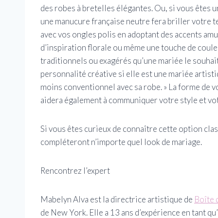
des robes à bretelles élégantes. Ou, si vous êtes 
une manucure française neutre fera briller votre 
avec vos ongles polis en adoptant des accents amu
d’inspiration florale ou même une touche de coule
traditionnels ou exagérés qu’une mariée le souhaite
personnalité créative si elle est une mariée artisti
moins conventionnel avec sa robe. » La forme de vo
aidera également à communiquer votre style et vot
Si vous êtes curieux de connaître cette option cla
compléteront n’importe quel look de mariage.
Rencontrez l’expert
Mabelyn Alva est la directrice artistique de
Boîte 
de New York. Elle a 13 ans d’expérience en tant qu’