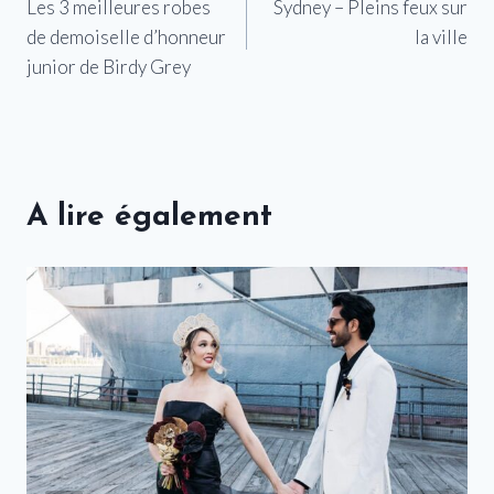
Les 3 meilleures robes
Sydney – Pleins feux sur
de
de demoiselle d’honneur
la ville
l’article
junior de Birdy Grey
A lire également