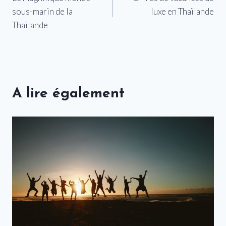
de
sous-marin de la
luxe en Thaïlande
l’article
Thaïlande
A lire également