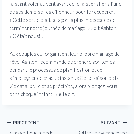
laissant voler au vent avant de le laisser aller à l’une
de ses demoiselles d’honneur pour le récupérer.
« Cette sortie était la façon la plus impeccable de
terminer notre journée de mariage! » » dit Ashton.
« C’était nous! »
Aux couples qui organisent leur propre mariage de
rêve, Ashton recommande de prendre son temps
pendant le processus de planification et de
s’imprégner de chaque instant. « Cette saison de la
vie est si belle et se précipite, alors plongez-vous
dans chaque instant ! » elle dit.
Navigation
PRÉCÉDENT
SUIVANT
Le magnifique monde
Offres de vacances de