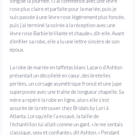
long de la journée. «J’ai commencé avec une lèvre
rose plus claire et parfaite pour la mariée, puis je
suis passée à une lèvre rose légèrement plus foncée,
puis j’ai terminé la soirée à la réception avec une
lèvre rose Barbie brillante et chaude», dit-elle. Avant
d’enfiler sa robe, elle a lu une lettre sincère de son
époux.
La robe de mariée en taffetas blanc Lazaro d’Ashton
présentait un décolleté en cœur, des bretelles
perlées, un corsage asymétrique froncé et une jupe
superposée avec une traîne de longueur chapelle. Sa
mère a repéré la robe en ligne, alors elle s’est
assurée de la retrouver chez Bridals by Lori à
Atlanta. Lorsqu’elle l’a essayé, la taille de
l’échantillon lui allait comme un gant. «Je me sentais
classique, sexy et confiante», dit Ashton. « Pendant