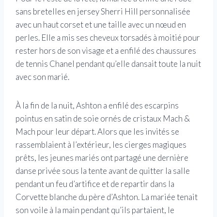
sans bretelles en jersey Sherri Hill personnalisée
avec un haut corset et une taille avec un nœud en
perles. Elle a mis ses cheveux torsadés à moitié pour
rester hors de son visage et a enfilé des chaussures
de tennis Chanel pendant qu’elle dansait toute la nuit
avec son marié.
À la fin de la nuit, Ashton a enfilé des escarpins
pointus en satin de soie ornés de cristaux Mach &
Mach pour leur départ. Alors que les invités se
rassemblaient à l’extérieur, les cierges magiques
prêts, les jeunes mariés ont partagé une dernière
danse privée sous la tente avant de quitter la salle
pendant un feu d’artifice et de repartir dans la
Corvette blanche du père d’Ashton. La mariée tenait
son voile à la main pendant qu’ils partaient, le