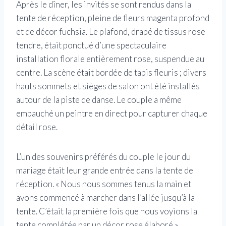
Après le dîner, les invités se sont rendus dans la
tente de réception, pleine de fleurs magenta profond
et de décor fuchsia. Le plafond, drapé de tissus rose
tendre, était ponctué d’une spectaculaire
installation florale entièrement rose, suspendue au
centre. La scène était bordée de tapis fleuris ; divers
hauts sommets et sièges de salon ont été installés
autour de la piste de danse. Le couple a même
embauché un peintre en direct pour capturer chaque
détail rose.
L’un des souvenirs préférés du couple le jour du
mariage était leur grande entrée dans la tente de
réception. « Nous nous sommes tenus la main et
avons commencé à marcher dans l’allée jusqu’à la
tente. C’était la première fois que nous voyions la
tente complétée par un décor rose élaboré »,