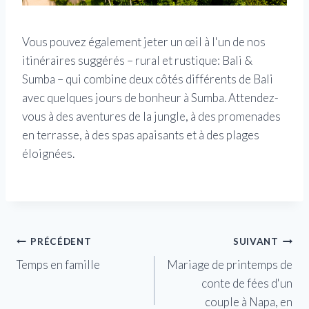
Vous pouvez également jeter un œil à l'un de nos
itinéraires suggérés – rural et rustique: Bali &
Sumba – qui combine deux côtés différents de Bali
avec quelques jours de bonheur à Sumba. Attendez-
vous à des aventures de la jungle, à des promenades
en terrasse, à des spas apaisants et à des plages
éloignées.
Navigation
PRÉCÉDENT
SUIVANT
Temps en famille
Mariage de printemps de
de
conte de fées d'un
l’article
couple à Napa, en