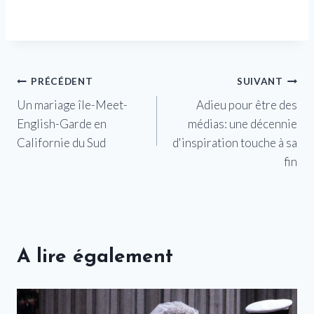
Navigation
PRÉCÉDENT
SUIVANT
Un mariage île-Meet-
Adieu pour être des
de
English-Garde en
médias: une décennie
l’article
Californie du Sud
d'inspiration touche à sa
fin
A lire également