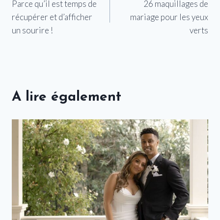
Parce qu’il est temps de
26 maquillages de
de
récupérer et d’afficher
mariage pour les yeux
l’article
un sourire !
verts
A lire également