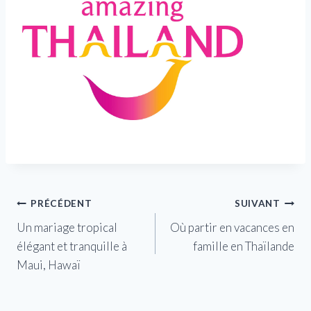
Navigation
PRÉCÉDENT
SUIVANT
Un mariage tropical
Où partir en vacances en
de
élégant et tranquille à
famille en Thaïlande
l’article
Maui, Hawaï