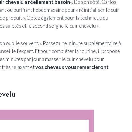
uir chevelu a réellement besoin
«. De son côté, Carlos
t ou purifiant hebdomadaire pour « réinitialiser le cuir
s de produit ». Optez également pour la technique du
s saletés et le second soigne le cuir chevelu ».
’on oublie souvent. « Passez une minute supplémentaire à
conseille l'expert. Et pour compléter la routine, il propose
es minutes par jour à masser le cuir chevelu pour
t très relaxant et
vos cheveux vous remercieront
evelu