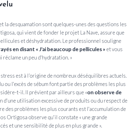
velu
m et la desquamation sont quelques-unes des questions les
tigosa, qui vient de fonder le projet La Nave, assure que
pellicules et déshydratation. Le professionnel souligne
rayés en disant « J'ai beaucoup de pellicules »
et vous
ui réclame un peu d'hydratation. »
 stress est à l’origine de nombreux déséquilibres actuels.
elu ou l'excès de sébum font partie des problèmes les plus
dère-t-il. Il prévient par ailleurs que «
on observe de
n d'une utilisation excessive de produits ou du respect de
e des problèmes les plus courants est l'accumulation de
los Ortigosa observe qu'il constate « une grande
cés et une sensibilité de plus en plus grande ».