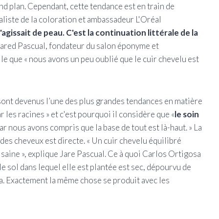
ond plan. Cependant, cette tendance est en train de
liste de la coloration et ambassadeur L'Oréal
agissait de peau. C'est la continuation littérale de la
 Jared Pascual, fondateur du salon éponyme et
le que « nous avons un peu oublié que le cuir chevelu est
u sont devenus l’une des plus grandes tendances en matière
 les racines » et c'est pourquoi il considère que «
le soin
ar nous avons compris que la base de tout est là-haut. » La
é des cheveux est directe. « Un cuir chevelu équilibré
saine », explique Jare Pascual. Ce à quoi Carlos Ortigosa
le sol dans lequel elle est plantée est sec, dépourvu de
ira. Exactement la même chose se produit avec les