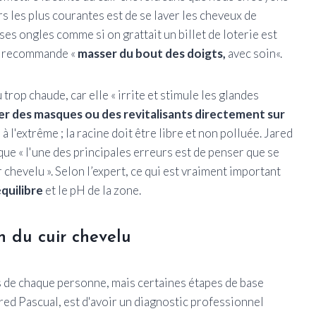
s les plus courantes est de se laver les cheveux de
ses ongles comme si on grattait un billet de loterie est
 il recommande «
masser du bout des doigts,
avec soin«.
 trop chaude, car elle « irrite et stimule les glandes
er des masques ou des revitalisants directement sur
à l'extrême ; la racine doit être libre et non polluée. Jared
que « l'une des principales erreurs est de penser que se
hevelu ». Selon l’expert, ce qui est vraiment important
équilibre
et le pH de la zone.
n du cuir chevelu
s de chaque personne, mais certaines étapes de base
ared Pascual, est d'avoir un diagnostic professionnel