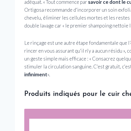
adéquat. « Tout commence par
savoir ce dont le c
Ortigosa recommande d'incorporer un soin exfolian
chevelu, éliminer les cellules mortes et les reste
double lavage car « le premier shampoing nettoie le
Le rinçage est une autre étape fondamentale que l
rincer en vous assurant qu'il n'y a aucun résidu », 
un geste simple mais efficace : « Consacrez quelqu
stimuler la circulation sanguine. C'est gratuit, c'es
infiniment
«.
Produits indiqués pour le cuir ch