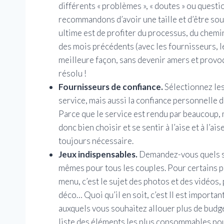
différents « problèmes », « doutes » ou ques
recommandons d’avoir une taille et d’être soup
ultime est de profiter du processus, du chemi
des mois précédents (avec les fournisseurs, l
meilleure façon, sans devenir amers et provoqu
résolu !
Fournisseurs de confiance.
Sélectionnez les
service, mais aussi la confiance personnelle 
Parce que le service est rendu par beaucoup, m
donc bien choisir et se sentir à l’aise et à l
toujours nécessaire.
Jeux indispensables.
Demandez-vous quels son
mêmes pour tous les couples. Pour certains par
menu, c’est le sujet des photos et des vidéos, 
déco… Quoi qu’il en soit, c’est Il est importan
auxquels vous souhaitez allouer plus de budge
liste des éléments les plus consommables pour