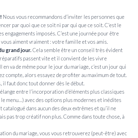
!
Nous vous recommandons d’inviter les personnes que
ncer par quoi que ce soit ni par qui que ce soit. C’est le
 les engagements imposés. C’est une journée pour être
vous aiment vraiment : votre famille et vos amis.
du grand jour.
Cela semble être un conseil très évident
préparatifs passent vite et il convient de les vivre
Il en va de même pour le jour du mariage, c’est un jour qui
ez compte, alors essayez de profiter au maximum de tout.
 il faut donc tout donner dès le début.
élange entre l’incorporation d’éléments plus classiques
n, le menu…) avec des options plus modernes et inédites
it catalogué dans aucun des deux extrêmes et qu’il ne
 mais pas trop créatif non plus. Comme dans toute chose, à
ation du mariage, vous vous retrouverez (peut-être) avec