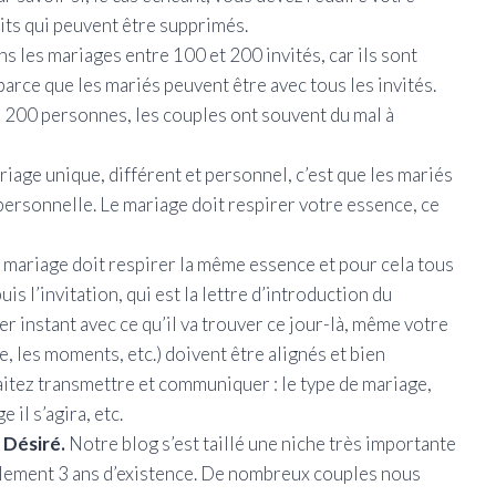
uits qui peuvent être supprimés.
s les mariages entre 100 et 200 invités, car ils sont
arce que les mariés peuvent être avec tous les invités.
 200 personnes, les couples ont souvent du mal à
riage unique, différent et personnel, c’est que les mariés
personnelle. Le mariage doit respirer votre essence, ce
 mariage doit respirer la même essence et pour cela tous
s l’invitation, qui est la lettre d’introduction du
er instant avec ce qu’il va trouver ce jour-là, même votre
e, les moments, etc.) doivent être alignés et bien
aitez transmettre et communiquer : le type de mariage,
 il s’agira, etc.
 Désiré.
Notre blog s’est taillé une niche très importante
ulement 3 ans d’existence. De nombreux couples nous