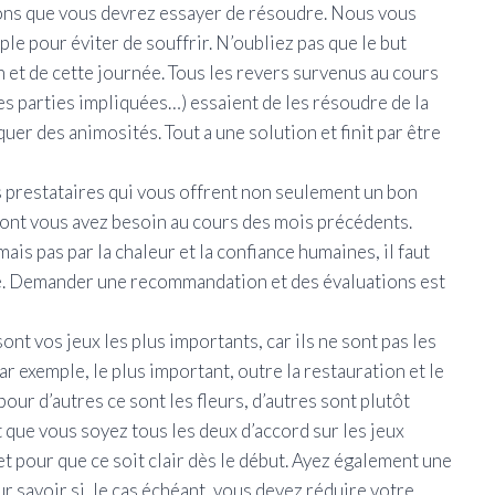
tions que vous devrez essayer de résoudre. Nous vous
le pour éviter de souffrir. N’oubliez pas que le but
n et de cette journée. Tous les revers survenus au cours
es parties impliquées…) essaient de les résoudre de la
er des animosités. Tout a une solution et finit par être
 prestataires qui vous offrent non seulement un bon
dont vous avez besoin au cours des mois précédents.
ais pas par la chaleur et la confiance humaines, il faut
’aise. Demander une recommandation et des évaluations est
t vos jeux les plus importants, car ils ne sont pas les
 exemple, le plus important, outre la restauration et le
pour d’autres ce sont les fleurs, d’autres sont plutôt
t que vous soyez tous les deux d’accord sur les jeux
t pour que ce soit clair dès le début. Ayez également une
 savoir si, le cas échéant, vous devez réduire votre