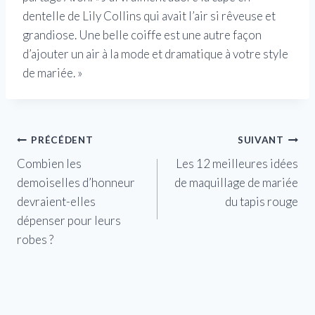
dentelle de Lily Collins qui avait l’air si rêveuse et
grandiose. Une belle coiffe est une autre façon
d’ajouter un air à la mode et dramatique à votre style
de mariée. »
Navigation
PRÉCÉDENT
SUIVANT
Combien les
Les 12 meilleures idées
de
demoiselles d’honneur
de maquillage de mariée
l’article
devraient-elles
du tapis rouge
dépenser pour leurs
robes ?