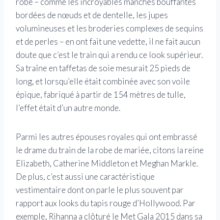
robe – comme les incroyables manches bouffantes
bordées de nœuds et de dentelle, les jupes
volumineuses et les broderies complexes de sequins
et de perles – en ont fait une vedette, il ne fait aucun
doute que c’est le train qui a rendu ce look supérieur.
Sa traîne en taffetas de soie mesurait 25 pieds de
long, et lorsqu’elle était combinée avec son voile
épique, fabriqué à partir de 154 mètres de tulle,
l’effet était d’un autre monde.
Parmi les autres épouses royales qui ont embrassé
le drame du train de la robe de mariée, citons la reine
Elizabeth, Catherine Middleton et Meghan Markle.
De plus, c’est aussi une caractéristique
vestimentaire dont on parle le plus souvent par
rapport aux looks du tapis rouge d’Hollywood. Par
exemple, Rihanna a clôturé le Met Gala 2015 dans sa