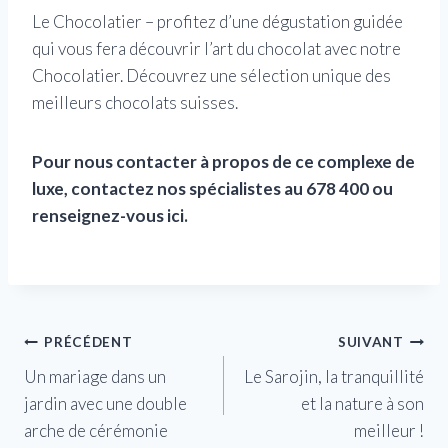
Le Chocolatier – profitez d’une dégustation guidée
qui vous fera découvrir l’art du chocolat avec notre
Chocolatier. Découvrez une sélection unique des
meilleurs chocolats suisses.
Pour nous contacter à propos de ce complexe de
luxe, contactez nos spécialistes au 678 400 ou
renseignez-vous ici.
Navigation
PRÉCÉDENT
SUIVANT
Un mariage dans un
Le Sarojin, la tranquillité
de
jardin avec une double
et la nature à son
l’article
arche de cérémonie
meilleur !