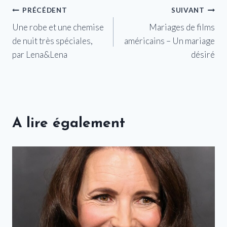
Navigation
PRÉCÉDENT
SUIVANT
Une robe et une chemise
Mariages de films
de
de nuit très spéciales,
américains – Un mariage
l’article
par Lena&Lena
désiré
A lire également