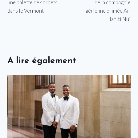
une palette de sorbets
de la compagnie
l’article
dans le Vermont
aérienne primée Air
Tahiti Nui
A lire également