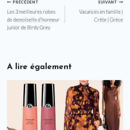
Navigation
PRÉCÉDENT
SUIVANT
Les 3 meilleures robes
Vacances en famille |
de
de demoiselle d’honneur
Crète | Grèce
l’article
junior de Birdy Grey
A lire également