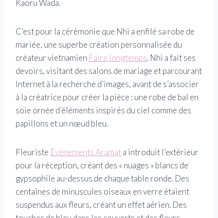
Kaoru Wada.
C’est pour la cérémonie que Nhi a enfilé sa robe de
mariée, une superbe création personnalisée du
créateur vietnamien
Faire longtemps
. Nhi a fait ses
devoirs, visitant des salons de mariage et parcourant
Internet à la recherche d’images, avant de s’associer
à la créatrice pour créer la pièce : une robe de bal en
soie ornée d’éléments inspirés du ciel comme des
papillons et un nœud bleu.
Fleuriste
Événements Aramat
a introduit l’extérieur
pour la réception, créant des « nuages » blancs de
gypsophile au-dessus de chaque table ronde. Des
centaines de minuscules oiseaux en verre étaient
suspendus aux fleurs, créant un effet aérien. Des
touches de bleu dans les couverts et des fleurs