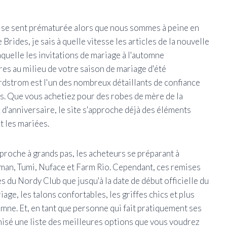
ne se sent prématurée alors que nous sommes à peine en
Brides, je sais à quelle vitesse les articles de la nouvelle
aquelle les invitations de mariage à l'automne
es au milieu de votre saison de mariage d'été
strom est l'un des nombreux détaillants de confiance
s. Que vous achetiez pour des robes de mère de la
d'anniversaire, le site s'approche déjà des éléments
t les mariées.
proche à grands pas, les acheteurs se préparant à
n, Tumi, Nuface et Farm Rio. Cependant, ces remises
 du Nordy Club que jusqu'à la date de début officielle du
iage, les talons confortables, les griffes chics et plus
omne. Et, en tant que personne qui fait pratiquement ses
ganisé une liste des meilleures options que vous voudrez