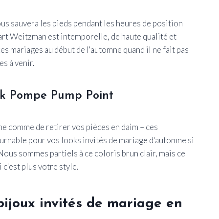
ous sauvera les pieds pendant les heures de position
uart Weitzman est intemporelle, de haute qualité et
es mariages au début de l'automne quand il ne fait pas
es à venir.
ack Pompe Pump Point
mne comme de retirer vos pièces en daim – ces
urnable pour vos looks invités de mariage d'automne si
ous sommes partiels à ce coloris brun clair, mais ce
c'est plus votre style.
ijoux invités de mariage en