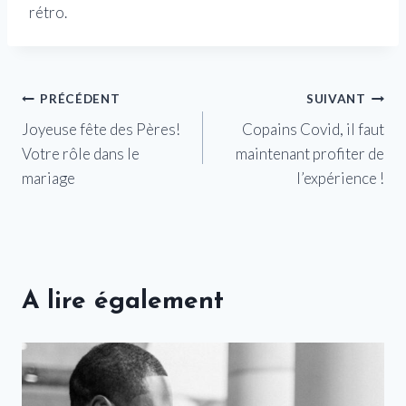
rétro.
Navigation
PRÉCÉDENT
SUIVANT
Joyeuse fête des Pères!
Copains Covid, il faut
de
Votre rôle dans le
maintenant profiter de
l’article
mariage
l’expérience !
A lire également