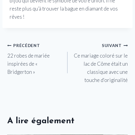
bijou qui devient le symbole de votre union. Il ne
reste plus qu’à trouver la bague en diamant de vos
rêves !
Navigation
PRÉCÉDENT
SUIVANT
22 robes de mariée
Ce mariage coloré sur le
de
inspirées de «
lac de Côme était un
l’article
Bridgerton »
classique avec une
touche d'originalité
A lire également