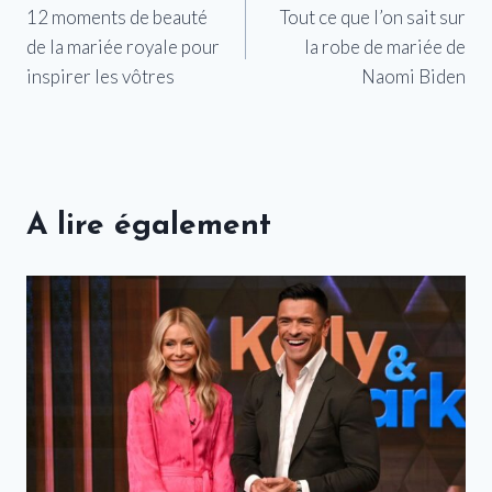
12 moments de beauté
Tout ce que l’on sait sur
de
de la mariée royale pour
la robe de mariée de
l’article
inspirer les vôtres
Naomi Biden
A lire également