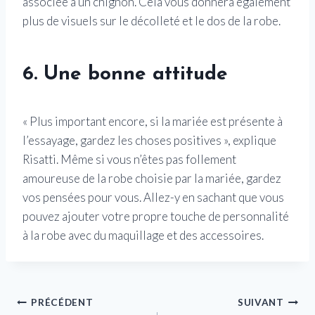
associée à un chignon. Cela vous donnera également
plus de visuels sur le décolleté et le dos de la robe.
6. Une bonne attitude
« Plus important encore, si la mariée est présente à
l’essayage, gardez les choses positives », explique
Risatti. Même si vous n’êtes pas follement
amoureuse de la robe choisie par la mariée, gardez
vos pensées pour vous. Allez-y en sachant que vous
pouvez ajouter votre propre touche de personnalité
à la robe avec du maquillage et des accessoires.
Navigation
PRÉCÉDENT
SUIVANT