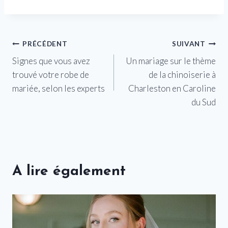
Navigation
PRÉCÉDENT
SUIVANT
Signes que vous avez
Un mariage sur le thème
de
trouvé votre robe de
de la chinoiserie à
l’article
mariée, selon les experts
Charleston en Caroline
du Sud
A lire également