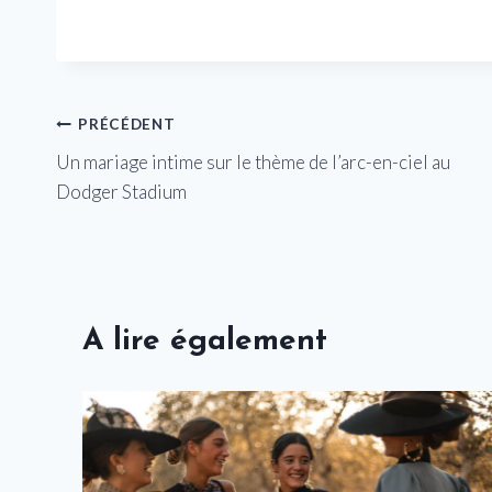
Navigation
PRÉCÉDENT
Un mariage intime sur le thème de l’arc-en-ciel au
de
Dodger Stadium
l’article
A lire également