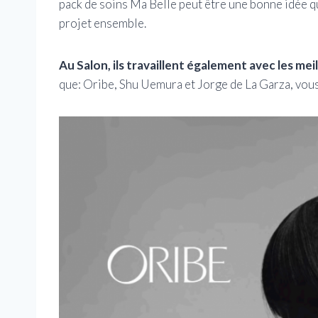
pack de soins Ma Belle peut être une bonne idée q
projet ensemble.
Au Salon, ils travaillent également avec les me
que: Oribe, Shu Uemura et Jorge de La Garza, vou