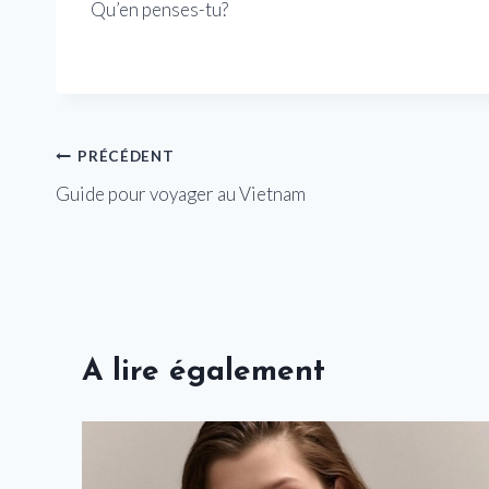
Qu’en penses-tu?
Navigation
PRÉCÉDENT
Guide pour voyager au Vietnam
de
l’article
A lire également