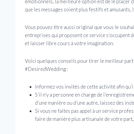
émotionnels, la meilleure option est de le placer d
que les messages soient plus festifs et amusants, le
Vous pouvez être aussi original que vous le souha
entreprises qui proposent ce service s’occupent 
et laisser libre cours à votre imagination.
Voici quelques conseils pour tirer le meilleur parti
#DesiredWedding :
Informez vos invités de cette activité afin qu’i
S’il n’y a personne en charge de l’enregistrem
d’une manière ou d’une autre, laissez des inst
Si vous ne faites pas appel à un service profe
faire de manière plus artisanale de votre par