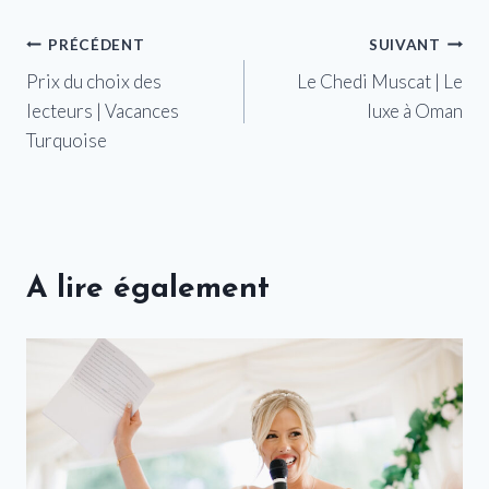
Navigation
PRÉCÉDENT
SUIVANT
Prix ​​du choix des
Le Chedi Muscat | Le
de
lecteurs | Vacances
luxe à Oman
l’article
Turquoise
A lire également