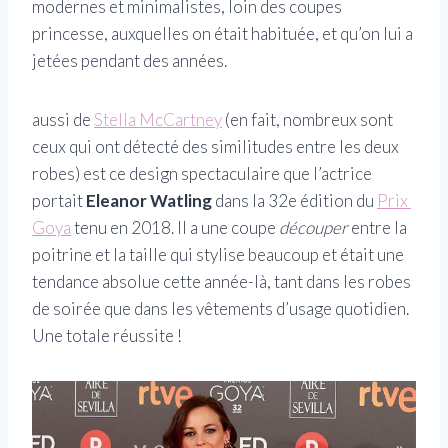
modernes et minimalistes, loin des coupes
princesse, auxquelles on était habituée, et qu’on lui a
jetées pendant des années.
aussi de
Stella McCartney
(en fait, nombreux sont
ceux qui ont détecté des similitudes entre les deux
robes) est ce design spectaculaire que l’actrice
portait
Eleanor Watling
dans la 32e édition du
Prix ​​
Goya
tenu en 2018. Il a une coupe
découper
entre la
poitrine et la taille qui stylise beaucoup et était une
tendance absolue cette année-là, tant dans les robes
de soirée que dans les vêtements d’usage quotidien.
Une totale réussite !