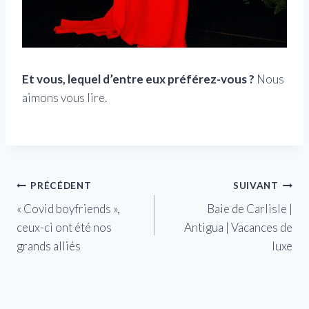
Et vous, lequel d’entre eux préférez-vous ?
Nous
aimons vous lire.
Navigation
PRÉCÉDENT
SUIVANT
« Covid boyfriends »,
Baie de Carlisle |
de
ceux-ci ont été nos
Antigua | Vacances de
l’article
grands alliés
luxe