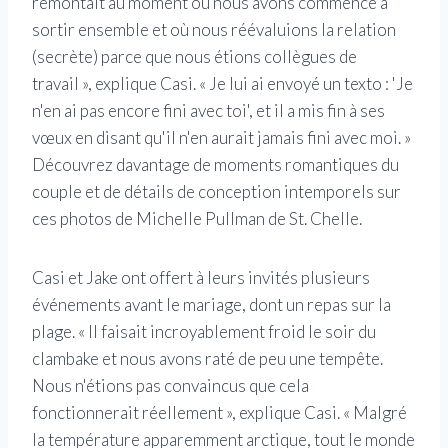
remontait au moment où nous avons commencé à
sortir ensemble et où nous réévaluions la relation
(secrète) parce que nous étions collègues de
travail », explique Casi. « Je lui ai envoyé un texto : 'Je
n'en ai pas encore fini avec toi', et il a mis fin à ses
vœux en disant qu'il n'en aurait jamais fini avec moi. »
Découvrez davantage de moments romantiques du
couple et de détails de conception intemporels sur
ces photos de Michelle Pullman de St. Chelle.
Casi et Jake ont offert à leurs invités plusieurs
événements avant le mariage, dont un repas sur la
plage. « Il faisait incroyablement froid le soir du
clambake et nous avons raté de peu une tempête.
Nous n'étions pas convaincus que cela
fonctionnerait réellement », explique Casi. « Malgré
la température apparemment arctique, tout le monde