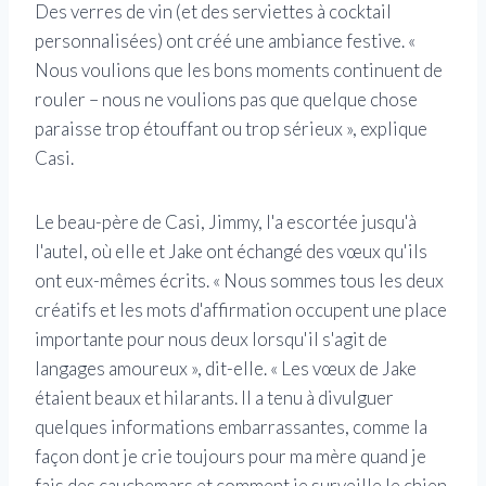
Des verres de vin (et des serviettes à cocktail
personnalisées) ont créé une ambiance festive. «
Nous voulions que les bons moments continuent de
rouler – nous ne voulions pas que quelque chose
paraisse trop étouffant ou trop sérieux », explique
Casi.
Le beau-père de Casi, Jimmy, l'a escortée jusqu'à
l'autel, où elle et Jake ont échangé des vœux qu'ils
ont eux-mêmes écrits. « Nous sommes tous les deux
créatifs et les mots d'affirmation occupent une place
importante pour nous deux lorsqu'il s'agit de
langages amoureux », dit-elle. « Les vœux de Jake
étaient beaux et hilarants. Il a tenu à divulguer
quelques informations embarrassantes, comme la
façon dont je crie toujours pour ma mère quand je
fais des cauchemars et comment je surveille le chien