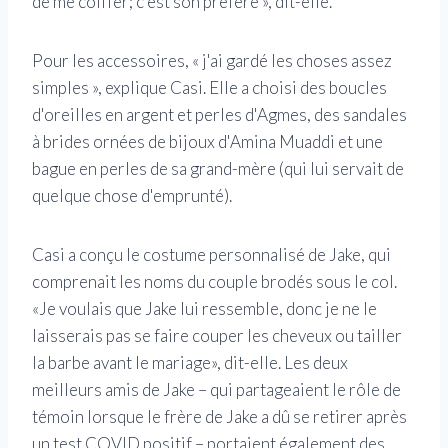
de me coiffer; c'est son préféré », dit-elle.
Pour les accessoires, « j'ai gardé les choses assez
simples », explique Casi. Elle a choisi des boucles
d'oreilles en argent et perles d'Agmes, des sandales
à brides ornées de bijoux d'Amina Muaddi et une
bague en perles de sa grand-mère (qui lui servait de
quelque chose d'emprunté).
Casi a conçu le costume personnalisé de Jake, qui
comprenait les noms du couple brodés sous le col.
«Je voulais que Jake lui ressemble, donc je ne le
laisserais pas se faire couper les cheveux ou tailler
la barbe avant le mariage», dit-elle. Les deux
meilleurs amis de Jake – qui partageaient le rôle de
témoin lorsque le frère de Jake a dû se retirer après
un test COVID positif – portaient également des