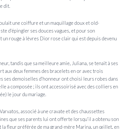
e dit.
oulait une coiffure et un maquillage doux et old-
iste d'épingler ses douces vagues, et pour son
t un rouge à lèvres Dior rose clair qui est depuis devenu
eur, tandis que sa meilleure amie, Juliana, se tenait à ses
ert aux deux femmes des bracelets en or avec trois
tes ses demoiselles d'honneur ont choisi leurs robes dans
elle a composée ; ils ont accessoirisé avec des colliers en
ée) le jour du mariage.
Varvatos, associé à une cravate et des chaussettes
ines que ses parents lui ont offerte lorsqu'il a obtenu son
la fleur préférée de ma grand-mère Marina, un œillet, en