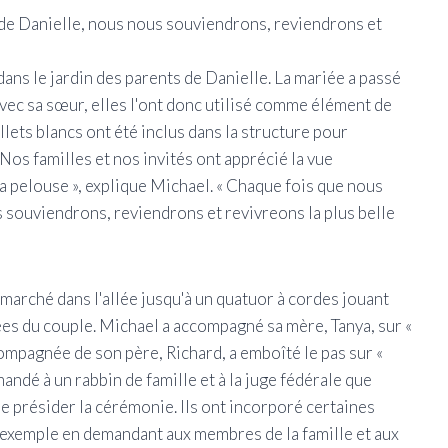
 de Danielle, nous nous souviendrons, reviendrons et
dans le jardin des parents de Danielle. La mariée a passé
avec sa sœur, elles l'ont donc utilisé comme élément de
lets blancs ont été inclus dans la structure pour
s familles et nos invités ont apprécié la vue
a pelouse », explique Michael. « Chaque fois que nous
s souviendrons, reviendrons et revivreons la plus belle
marché dans l'allée jusqu'à un quatuor à cordes jouant
es du couple. Michael a accompagné sa mère, Tanya, sur «
ompagnée de son père, Richard, a emboîté le pas sur «
ndé à un rabbin de famille et à la juge fédérale que
de présider la cérémonie. Ils ont incorporé certaines
r exemple en demandant aux membres de la famille et aux