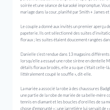
soirée et une séance de karaoké impromptue. Vous 
mariage dans la cour, planifié par Smith + James e
Le couple a donné aux invités un premier aperçu de
papeterie. Ils ont sélectionné des suites d'invitat
floraux ; les suites étaient doucement rangées dan
Danielle s'est rendue dans 13 magasins différents 
lorsqu'elle a essayé une robe sirène en dentelle M
détails floraux brodés, elle a su que c'était celle-là
littéralement coupé le souffle », dit-elle.
La mariée a associé la robe à des chaussures Badgl
une partie de la robe de mariée de sa belle-mère c
tennis en diamant et les boucles d'oreilles de sa
chose d'emprunté » ; une jarretière lui servait de «