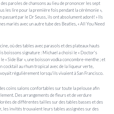
 des paroles de chansons au lieu de prononcer les sept
us les lire pour la première fois pendant la cérémonie »,
 passant par le Dr Seuss, ils ont absolument adoré! » Ils
unes mariés avec un autre tube des Beatles, « All You Need
scine, où des tables avec parasols et des plateaux hauts
ois boissons signature : Michael a choisi le « Doctor's
i le « Side Bar », une boisson vodka concombre-menthe ; et
un cocktail au rhum tropical avec de la liqueur verte,
oyait régulièrement lorsqu'ils vivaient à San Francisco.
es coins salons confortables sur toute la pelouse afin
blement. Des arrangements de fleurs et de verdure
orées de différentes tailles sur des tables basses et des
r, les invités trouvaient leurs tables assignées sur des