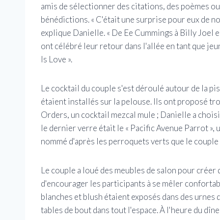
amis de sélectionner des citations, des poèmes ou
bénédictions.
« C'était une surprise pour eux de no
explique Danielle. « De Ee Cummings à Billy Joel en
ont célébré leur retour dans l'allée en tant que je
Is Love ».
Le cocktail du couple s'est déroulé autour de la pi
étaient installés sur la pelouse. Ils ont proposé tr
Orders, un cocktail mezcal mule ; Danielle a chois
le dernier verre était le « Pacific Avenue Parrot », 
nommé d'après les perroquets verts que le couple v
Le couple a loué des meubles de salon pour créer d
d'encourager les participants à se mêler conforta
blanches et blush étaient exposés dans des urnes d
tables de bout dans tout l'espace. À l'heure du dîne