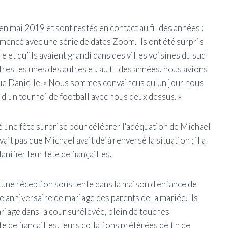
n mai 2019 et sont restés en contact au fil des années ;
mencé avec une série de dates Zoom. Ils ont été surpris
le et qu’ils avaient grandi dans des villes voisines du sud
res les unes des autres et, au fil des années, nous avions
e Danielle. « Nous sommes convaincus qu'un jour nous
d'un tournoi de football avec nous deux dessus. »
é une fête surprise pour célébrer l'adéquation de Michael
ait pas que Michael avait déjà renversé la situation ; il a
anifier leur fête de fiançailles.
t une réception sous tente dans la maison d'enfance de
e anniversaire de mariage des parents de la mariée. Ils
ariage dans la cour surélevée, plein de touches
 de fiançailles, leurs collations préférées de fin de