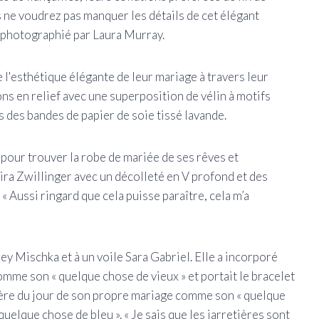
ne voudrez pas manquer les détails de cet élégant
t photographié par Laura Murray.
 l'esthétique élégante de leur mariage à travers leur
ions en relief avec une superposition de vélin à motifs
s des bandes de papier de soie tissé lavande.
pour trouver la robe de mariée de ses rêves et
ira Zwillinger avec un décolleté en V profond et des
. « Aussi ringard que cela puisse paraître, cela m’a
ey Mischka et à un voile Sara Gabriel. Elle a incorporé
omme son « quelque chose de vieux » et portait le bracelet
 mère du jour de son propre mariage comme son « quelque
 quelque chose de bleu ». « Je sais que les jarretières sont