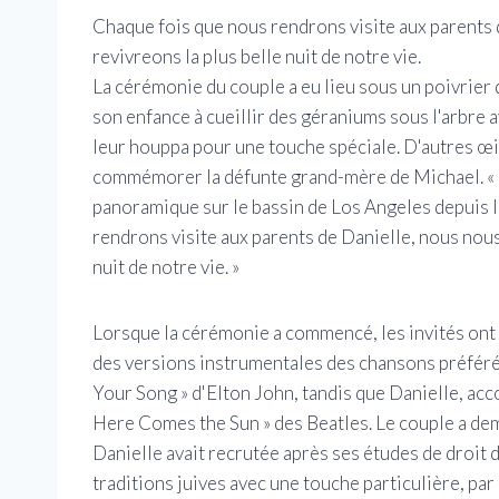
Chaque fois que nous rendrons visite aux parents
revivreons la plus belle nuit de notre vie.
La cérémonie du couple a eu lieu sous un poivrier 
son enfance à cueillir des géraniums sous l'arbre 
leur houppa pour une touche spéciale. D'autres œil
commémorer la défunte grand-mère de Michael. « No
panoramique sur le bassin de Los Angeles depuis l
rendrons visite aux parents de Danielle, nous nou
nuit de notre vie. »
Lorsque la cérémonie a commencé, les invités ont 
des versions instrumentales des chansons préféré
Your Song » d'Elton John, tandis que Danielle, acc
Here Comes the Sun » des Beatles. Le couple a dema
Danielle avait recrutée après ses études de droit 
traditions juives avec une touche particulière, pa