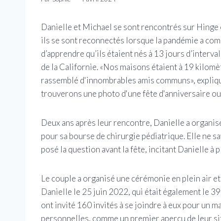
Danielle et Michael se sont rencontrés sur Hinge e
ils se sont reconnectés lorsque la pandémie a com
d’apprendre qu’ils étaient nés à 13 jours d’interval
de la Californie. «Nos maisons étaient à 19 kilomèt
rassemblé d'innombrables amis communs», expliqu
trouverons une photo d'une fête d'anniversaire ou 
Deux ans après leur rencontre, Danielle a organis
pour sa bourse de chirurgie pédiatrique. Elle ne sav
posé la question avant la fête, incitant Danielle à pl
Le couple a organisé une cérémonie en plein air e
Danielle le 25 juin 2022, qui était également le 39
ont invité 160 invités à se joindre à eux pour un m
personnelles, comme un premier aperçu de leur site