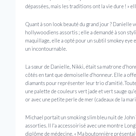
dépassées, mais les traditions ont la vie dure ! » ell
Quant à son look beauté du grand jour ? Danielle v
hollywoodiens assortis ; elle a demandé à son styl
maquillage, elle a opté pour un subtil smokey eye e
un incontournable.
La sœur de Danielle, Nikki, était sa matrone d'honn
côtés en tant que demoiselle d'honneur. Elle a off
diamants pour représenter leur trio d'amitié. Tou
une palette de couleurs vert jade et vert sauge qu'
or avec une petite perle de mer (cadeaux de la mari
Michael portait un smoking slim bleu nuit de John 
assorties. Il l'a accessoirisé avec une montre Long
diplôme de médecine. « Ma boutonnière présentait 