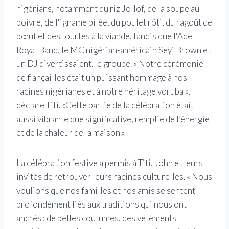
nigérians, notamment du riz Jollof, de la soupe au
poivre, de l'igname pilée, du poulet rôti, du ragoût de
bœuf et des tourtes à la viande, tandis que l'Ade
Royal Band, le MC nigérian-américain Seyi Brown et
un DJ divertissaient. le groupe. « Notre cérémonie
de fiançailles était un puissant hommage à nos
racines nigérianes et à notre héritage yoruba »,
déclare Titi. «Cette partie de la célébration était
aussi vibrante que significative, remplie de l’énergie
et de la chaleur de la maison.»
La célébration festive a permis à Titi, John et leurs
invités de retrouver leurs racines culturelles. « Nous
voulions que nos familles et nos amis se sentent
profondément liés aux traditions qui nous ont
ancrés : de belles coutumes, des vêtements