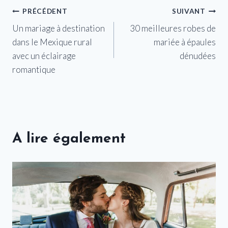
Navigation
PRÉCÉDENT
SUIVANT
Un mariage à destination
30 meilleures robes de
de
dans le Mexique rural
mariée à épaules
l’article
avec un éclairage
dénudées
romantique
A lire également