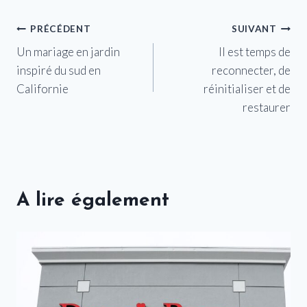
Navigation
PRÉCÉDENT
SUIVANT
Un mariage en jardin
Il est temps de
de
inspiré du sud en
reconnecter, de
l’article
Californie
réinitialiser et de
restaurer
A lire également