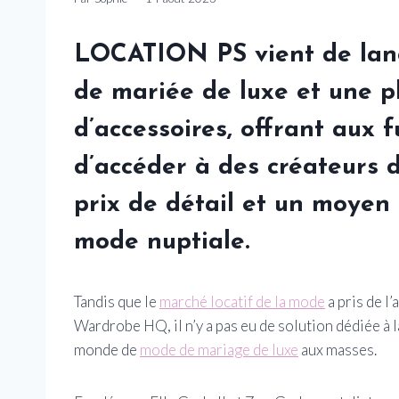
LOCATION PS
vient de lan
de mariée de luxe
et une p
d’accessoires, offrant aux f
d’accéder à des créateurs d
prix de détail et un moyen 
mode nuptiale.
Tandis que le
marché locatif de la mode
a pris de l
Wardrobe HQ, il n’y a pas eu de solution dédiée à 
monde de
mode de mariage de luxe
aux masses.