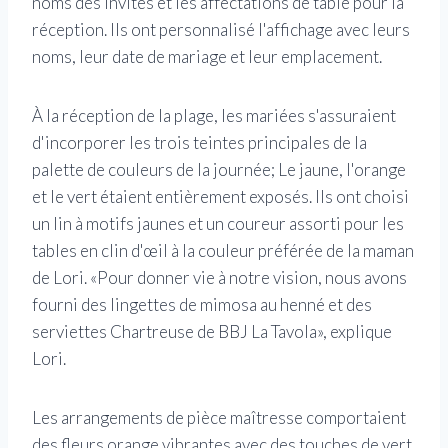
noms des invités et les affectations de table pour la
réception. Ils ont personnalisé l'affichage avec leurs
noms, leur date de mariage et leur emplacement.
À la réception de la plage, les mariées s'assuraient
d'incorporer les trois teintes principales de la
palette de couleurs de la journée; Le jaune, l'orange
et le vert étaient entièrement exposés. Ils ont choisi
un lin à motifs jaunes et un coureur assorti pour les
tables en clin d'œil à la couleur préférée de la maman
de Lori. «Pour donner vie à notre vision, nous avons
fourni des lingettes de mimosa au henné et des
serviettes Chartreuse de BBJ La Tavola», explique
Lori.
Les arrangements de pièce maîtresse comportaient
des fleurs orange vibrantes avec des touches de vert.