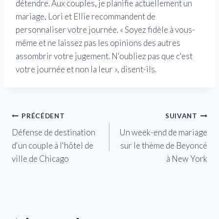
détendre. Aux couples, je planifie actuellement un
mariage, Lori et Ellie recommandent de
personnaliser votre journée. « Soyez fidèle à vous-
même et ne laissez pas les opinions des autres
assombrir votre jugement. N'oubliez pas que c'est
votre journée et non la leur », disent-ils.
Navigation
PRÉCÉDENT
SUIVANT
Défense de destination
Un week-end de mariage
de
d'un couple à l'hôtel de
sur le thème de Beyoncé
l’article
ville de Chicago
à New York