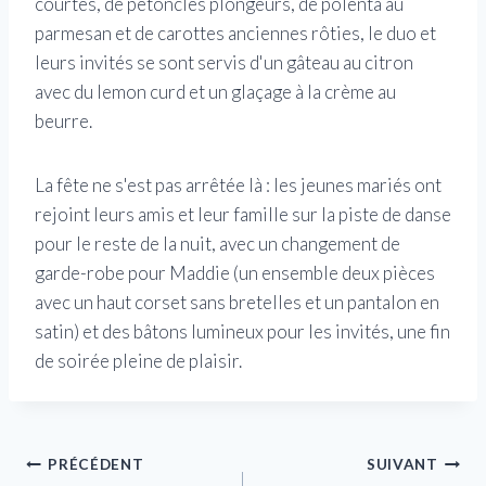
courtes, de pétoncles plongeurs, de polenta au
parmesan et de carottes anciennes rôties, le duo et
leurs invités se sont servis d'un gâteau au citron
avec du lemon curd et un glaçage à la crème au
beurre.
La fête ne s'est pas arrêtée là : les jeunes mariés ont
rejoint leurs amis et leur famille sur la piste de danse
pour le reste de la nuit, avec un changement de
garde-robe pour Maddie (un ensemble deux pièces
avec un haut corset sans bretelles et un pantalon en
satin) et des bâtons lumineux pour les invités, une fin
de soirée pleine de plaisir.
Navigation
PRÉCÉDENT
SUIVANT