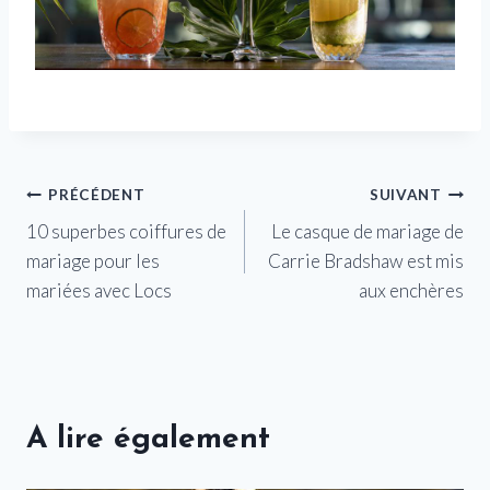
Navigation
PRÉCÉDENT
SUIVANT
10 superbes coiffures de
Le casque de mariage de
de
mariage pour les
Carrie Bradshaw est mis
l’article
mariées avec Locs
aux enchères
A lire également