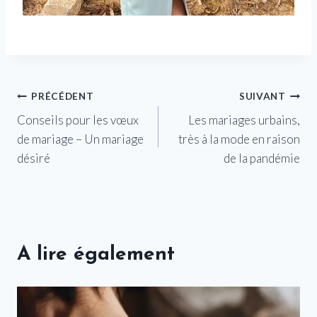
Navigation
PRÉCÉDENT
SUIVANT
Conseils pour les vœux
Les mariages urbains,
de
de mariage – Un mariage
très à la mode en raison
l’article
désiré
de la pandémie
A lire également